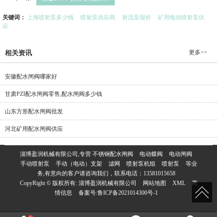
关键词：
上海喷射泵多少钱
喷射泵供应商
射流泵报价
矿用电动喷射泵供
应
更多>>
相关资讯
安徽配水闸阀哪家好
甘肃PZI配水闸阀零售,配水闸阀多少钱
山东方形配水闸阀批发
河北矿用配水闸阀供应
淄博盈润机械有限公司,专营
不锈钢配水闸阀
电动蝶阀
电动闸阀
手动喷射泵
手动（电动）支架
滤网
喷射泵机组
喷射泵
等业
务,有意向的客户请咨询我们，联系电话：
13581015658
CopyRight © 版权所有:
淄博盈润机械有限公司
网站地图
XML
商
情信息
备案号:
鲁ICP备2021014300号-1