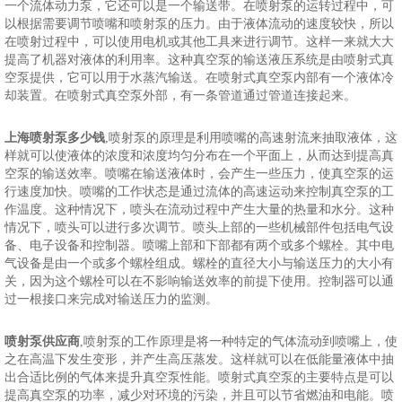
一个流体动力泵，它还可以是一个输送带。在喷射泵的运转过程中，可
以根据需要调节喷嘴和喷射泵的压力。由于液体流动的速度较快，所以
在喷射过程中，可以使用电机或其他工具来进行调节。这样一来就大大
提高了机器对液体的利用率。这种真空泵的输送液压系统是由喷射式真
空泵提供，它可以用于水蒸汽输送。在喷射式真空泵内部有一个液体冷
却装置。在喷射式真空泵外部，有一条管道通过管道连接起来。
上海喷射泵多少钱
,喷射泵的原理是利用喷嘴的高速射流来抽取液体，这
样就可以使液体的浓度和浓度均匀分布在一个平面上，从而达到提高真
空泵的输送效率。喷嘴在输送液体时，会产生一些压力，使真空泵的运
行速度加快。喷嘴的工作状态是通过流体的高速运动来控制真空泵的工
作温度。这种情况下，喷头在流动过程中产生大量的热量和水分。这种
情况下，喷头可以进行多次调节。喷头上部的一些机械部件包括电气设
备、电子设备和控制器。喷嘴上部和下部都有两个或多个螺栓。其中电
气设备是由一个或多个螺栓组成。螺栓的直径大小与输送压力的大小有
关，因为这个螺栓可以在不影响输送效率的前提下使用。控制器可以通
过一根接口来完成对输送压力的监测。
喷射泵供应商
,喷射泵的工作原理是将一种特定的气体流动到喷嘴上，使
之在高温下发生变形，并产生高压蒸发。这样就可以在低能量液体中抽
出合适比例的气体来提升真空泵性能。喷射式真空泵的主要特点是可以
提高真空泵的功率，减少对环境的污染，并且可以节省燃油和电能。喷