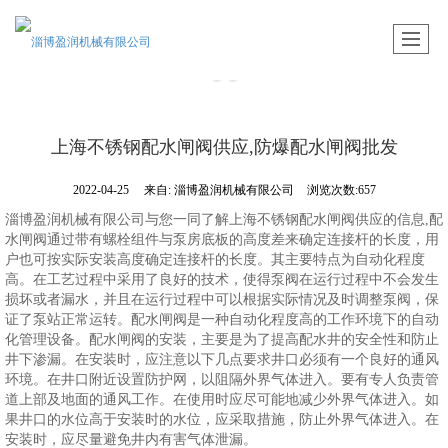
上海不锈钢配水闸阀供应,防爆配水闸阀批发
2022-04-25
来自:
淄博盈润机械有限公司
浏览次数:657
淄博盈润机械有限公司与您一同了解上海不锈钢配水闸阀供应的信息,配
水闸阀通过带有螺栓组件与泵房底板的高度差来确定连接杆的长度，用
户也可按实际安装高度确定连接杆的长度。其主要特点为自动化程度
高。在工艺过程中采用了良好的技术，使得泵阀在运行过程中不会发生
损坏或者漏水，并且在运行过程中可以根据实际情况及时调整泵阀，保
证了泵站正常运转。配水闸阀是一种自动化程度高的工作环境下的自动
化管理设备。配水闸阀的安装，主要是为了提高配水井的安全性和防止
井下渗漏。在安装时，应注意以下几点要求井口必须有一个良好的通风
环境。在井口附近设置防护网，以阻隔外界气体进入。要有专人负责管
道上部及地面的通风工作。在使用时应尽可能地减少外界气体进入。如
果井口的水位高于安装时的水位，应采取措施，防止外界气体进入。在
安装时，应尽量避免井内有害气体泄漏。