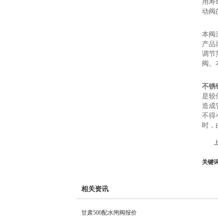
用寿
动阀
本阀
产品
调节
阀。
不锈
是较
造成
不得
时，
关键
相关资讯
甘肃500配水闸阀报价