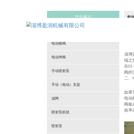
13581015658
产品展示
您
不锈钢配水闸阀
电动蝶阀
淄博
电动闸阀
端之
在0
手动喷射泵
阀的
二、
手动（电动）支架
如果
电动
滤网
阀板
效率
喷射泵机组
喷射泵