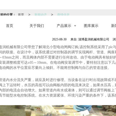
当前的位置：
首页
新闻动态
商情信息
>
>
首页
关于我们
产品展示
图库展示
新
湖北小型电动闸阀订购,电动配水
2023-08-30
来自:
淄博盈润机械有限公司
浏
盈润机械有限公司带您了解湖北小型电动闸阀订购,该控制系统采用了plc
间的联接。在设计中，该系统通过对控制器的调节实现阀杆、管道、阀座
1～03mm之间，而且阀体内部不需要进行任何改动。由于电动阀具有较
安装调整精度可达±05～10mm。在电动阀安装调节中，要特别注意以下
电动阀的水平位置应尽量向上倾斜。不能将控制阀与自己的管道连接。
管道内水分流失严重，就应及时进行修理。当设备在运行时出现故障或不
阀上下运转时，水压的高低可以由阀板内部的电流来决定，如果水压高，
内部的电流会自动增大。如果管道内有水或液体，则可以通过调节阀板上
高节能型水电控制系统。在水力资源紧张、环境污染严重的条件下，该系