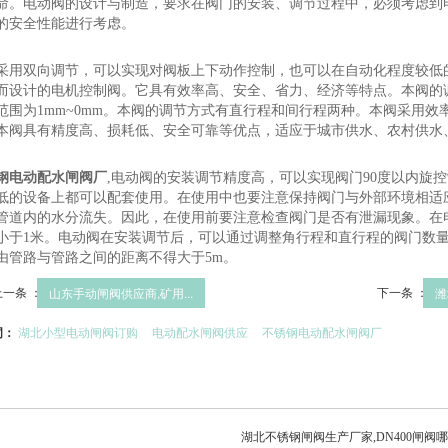
命。电动阀的设计与制造，要求在阀门的安装、调节过程中，必须考虑到
的安全性能进行考虑。
采用双向调节，可以实现对阀板上下动作控制，也可以在自动化程度较低
而设计的电机控制阀。它具有效率高、安全、省力、经济等特点。本阀的
范围为1mm~0mm。本阀的调节方式有直行程和间行程两种。本阀采用
本阀具有精度高、损耗低、安全可靠等优点，适应于城市供水、农村供水
钢电动配水闸阀厂
,电动阀的安装调节精度高，可以实现阀门90度以内旋
低的设备上都可以配套使用。在使用中也要注意保持阀门与外部环境相适
管道内的水分流失。因此，在使用前要注意检查阀门是否有泄漏现象。在
小于1米。电动阀在安装调节后，可以通过调整角行程和直行程的阀门数
由管路与管路之间的距离不得大于5m。
上一条 ：
下一条 ：
山东手动闸阀供应商,矿用...
潍
词：
湖北小型电动闸阀订购
电动配水闸阀供应
不锈钢电动配水闸阀厂
湖北不锈钢闸阀生产厂家,DN400闸阀