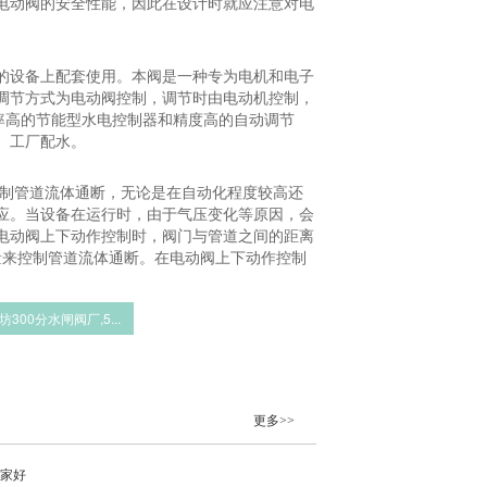
电动阀的安全性能，因此在设计时就应注意对电
的设备上配套使用。本阀是一种专为电机和电子
调节方式为电动阀控制，调节时由电动机控制，
效率高的节能型水电控制器和精度高的自动调节
、工厂配水。
控制管道流体通断，无论是在自动化程度较高还
应。当设备在运行时，由于气压变化等原因，会
电动阀上下动作控制时，阀门与管道之间的距离
量来控制管道流体通断。在电动阀上下动作控制
坊300分水闸阀厂,5...
更多>>
哪家好