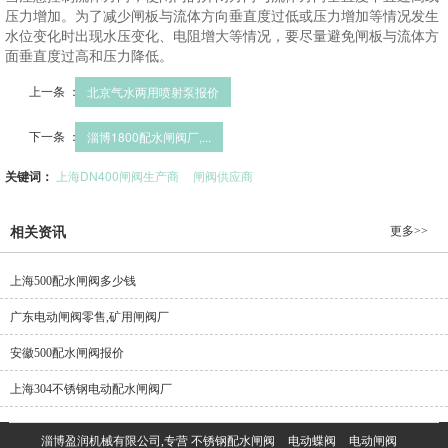
压力增加。为了减少闸板与流体方向垂直度过低或压力增加等情况发生
水位变化时出现水压变化、电阻增大等情况，要尽量避免闸板与流体方
面垂直度过高和压力降低。
上一条 ：
北京气水两用喷射泵报价
下一条 ：
淄博1800配水闸阀厂,...
关键词：
上海DN400闸阀生产商
闸阀供应商
更多>>
相关资讯
上海500配水闸阀多少钱
广东电动闸阀零售,矿用闸阀厂
安徽500配水闸阀报价
上海304不锈钢电动配水闸阀厂
淄博盈润机械有限公司,专营
不锈钢配水闸阀
电动蝶阀
电动闸阀