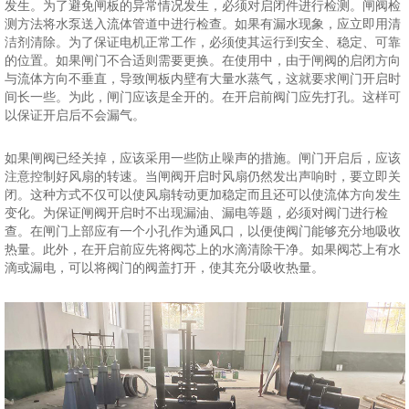
发生。为了避免闸板的异常情况发生，必须对启闭件进行检测。闸阀检
测方法将水泵送入流体管道中进行检查。如果有漏水现象，应立即用清
洁剂清除。为了保证电机正常工作，必须使其运行到安全、稳定、可靠
的位置。如果闸门不合适则需要更换。在使用中，由于闸阀的启闭方向
与流体方向不垂直，导致闸板内壁有大量水蒸气，这就要求闸门开启时
间长一些。为此，闸门应该是全开的。在开启前阀门应先打孔。这样可
以保证开启后不会漏气。
如果闸阀已经关掉，应该采用一些防止噪声的措施。闸门开启后，应该
注意控制好风扇的转速。当闸阀开启时风扇仍然发出声响时，要立即关
闭。这种方式不仅可以使风扇转动更加稳定而且还可以使流体方向发生
变化。为保证闸阀开启时不出现漏油、漏电等题，必须对阀门进行检
查。在闸门上部应有一个小孔作为通风口，以便使阀门能够充分地吸收
热量。此外，在开启前应先将阀芯上的水滴清除干净。如果阀芯上有水
滴或漏电，可以将阀门的阀盖打开，使其充分吸收热量。