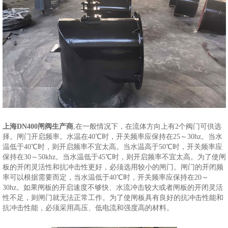
上海DN400闸阀生产商
,在一般情况下，在流体方向上有2个阀门可供选
择。闸门开启频率。水温在40℃时，开关频率应保持在25～30hz。当水
温低于40℃时，则开启频率不宜太高。当水温高于50℃时，开关频率应
保持在30～50khz。当水温低于45℃时，则开启频率不宜太高。为了使闸
板的开闭灵活性和抗冲击性更好，必须选用较小的闸门。闸门的开闭频
率可以根据需要而定，当水温低于40℃时，开关频率应保持在20～
30hz。如果闸板的开启速度不够快、水流冲击较大或者闸板的开闭灵活
性不足，则闸门就无法正常工作。为了使闸板具有良好的抗冲击性能和
抗冲击性能，必须采用高压、低电流和强度高的材料。