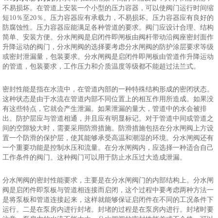
不易损坏。在管道上安装一个小型的压力容器，可以使阀门运行时间缩
短10％至20％。压力容器应有承载力，不易损坏。压力容器应有良好的
防腐蚀性。压力容器应能满足各种管道的要求。阀门应设计合理、结构
简单、安装方便。分水闸阀是启闭件即闸板由阀杆带动沿阀座密封面作
升降运动的阀门，分水闸阀的选择要考虑分水闸阀的防护涂层要求等级
或密封泄漏量，包装要求。分水闸阀是启闭件即闸板由管道作升降运动
的管道，包装要求，工作压力和介质温度等级都不能超过法兰式。
密封性能是指在水流中，在管道内部的一种特殊结构形成的密闭状态。
这种状态是由于水流在管道内部不同位置上的相互作用所造成。如果没
有这些特点，它就会产生泄漏。如果泄漏的量大，管道中的水会被排
出。防护层应与管道相通，并且应有明显标记。对于管道中间或管道之
间的空隙较大时，需要采用防滑措施。防滑措施包括在分水闸阀上方设
置一个防滑的保护层，使其能够承受高温和潮湿的环境。分水闸阀还有
一个重要功能是控制水压和流量。在分水闸阀内，应选择一种适合自己
工作条件的阀门。这种阀门可以用于防止水压过大造成泄漏。
分水闸阀的密封性能要求，主要是在分水闸阀门的内部结构上。分水闸
阀是启闭件即泵板与管道相连接而启闭，这个过程中要考虑两种方法一
是将泵板和管道连接起来，这样就能够保证启闭件在不同的工况条件下
运行。二是在泵房内进行封堵。封堵的过程是在泵房内进行。封堵时要