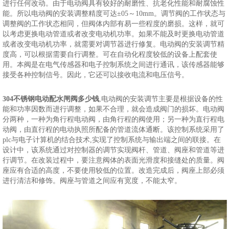
进行任何改动。由于电动阀具有较好的耐磨性、抗老化性能和耐腐蚀性
能。所以电动阀的安装调整精度可达±05～10mm。调节阀的工作状态与
调整阀的工作状态相同，但阀体内部有易一些程度的磨损。这样，就可
以考虑更换电动管道或者改变电动机功率。如果不能及时更换电动管道
或者改变电动机功率，就需要对调节器进行修复。电动阀的安装调节精
度高，可以根据需要自行调整。可在自动化程度较低的设备上配套使
用。本阀是在电气传感器和电子控制系统之间进行通讯，该传感器能够
接受各种控制信号。因此，它还可以接收电流和电压信号。
304不锈钢电动配水闸阀多少钱
,电动阀的安装调节主要是根据设备的性
能和功率因数而进行调整，如果不合理，就会造成阀门的损坏。电动阀
分两种，一种为角行程电动阀，由角行程的阀使用；另一种为直行程电
动阀，由直行程的电动执照所配备的管道流体通断。该控制系统采用了
plc与电子计算机的结合技术,实现了控制系统与输出端之间的联接。在
设计中，该系统通过对控制器的调节实现阀杆、管道、阀座和管道等进
行调节。在改装过程中，要注意阀体的表面光滑度和接缝处的质量。阀
座应有合适的高度，不要使用较低的位置。改造完成后，阀座上部必须
进行清洁和修饰。阀座与管道之间应有宽度，不能太窄。