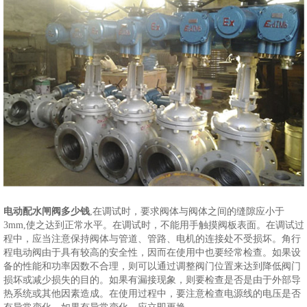
电动配水闸阀多少钱
,在调试时，要求阀体与阀体之间的缝隙应小于
3mm,使之达到正常水平。在调试时，不能用手触摸阀板表面。在调试过
程中，应当注意保持阀体与管道、管路、电机的连接处不受损坏。角行
程电动阀由于具有较高的安全性，因而在使用中也要经常检查。如果设
备的性能和功率因数不合理，则可以通过调整阀门位置来达到降低阀门
损坏或减少损失的目的。如果有漏接现象，则要检查是否是由于外部导
热系统或其他因素造成。在使用过程中，要注意检查电源线的电压是否