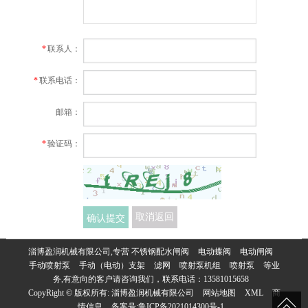
*
联系人：
*
联系电话：
邮箱：
*
验证码：
确认提交
取消返回
淄博盈润机械有限公司,专营
不锈钢配水闸阀
电动蝶阀
电动闸阀
手动喷射泵
手动（电动）支架
滤网
喷射泵机组
喷射泵
等业
务,有意向的客户请咨询我们，联系电话：
13581015658
CopyRight © 版权所有:
淄博盈润机械有限公司
网站地图
XML
商
情信息
备案号:
鲁ICP备2021014300号-1