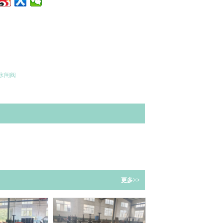
水闸阀
更多>>