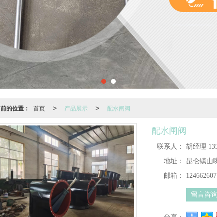
当前的位置：
首页
产品展示
配水闸阀
>
>
配水闸阀
联系人：
胡经理 135
地址：
昆仑镇山
邮箱：
12466260
留言咨