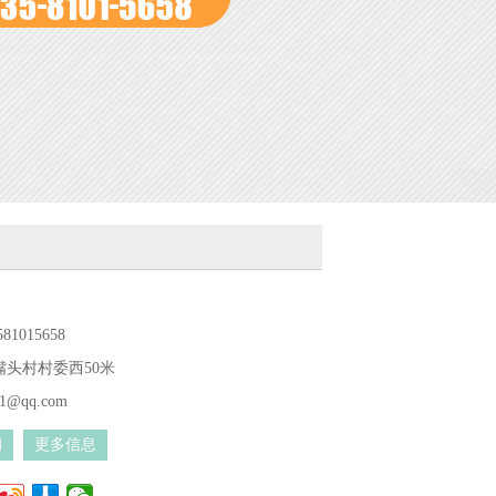
81015658
嘴头村村委西50米
71@qq.com
询
更多信息