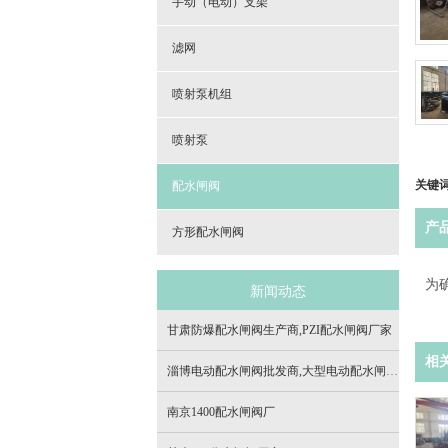
手动（电动）支架
滤网
喷射泵机组
喷射泵
关键
配水闸阀
产
方形配水闸阀
为
新闻动态
甘肃防爆配水闸阀生产商,PZI配水闸阀厂家
相
淄博电动配水闸阀批发商,大型电动配水闸阀生产厂家
南京1400配水闸阀厂